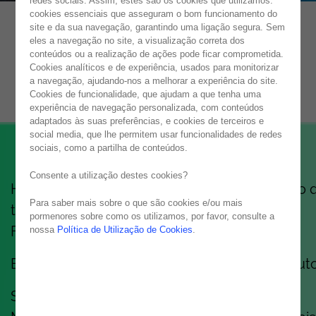
redes sociais. Assim, estes são os cookies que utilizamos:
cookies essenciais que asseguram o bom funcionamento do
site e da sua navegação, garantindo uma ligação segura. Sem
eles a navegação no site, a visualização correta dos
NOESIS MANIFESTO
conteúdos ou a realização de ações pode ficar comprometida.
Cookies analíticos e de experiência, usados para monitorizar
TOGETHER WE GROW
a navegação, ajudando-nos a melhorar a experiência do site.
Cookies de funcionalidade, que ajudam a que tenha uma
experiência de navegação personalizada, com conteúdos
adaptados às suas preferências, e cookies de terceiros e
social media, que lhe permitem usar funcionalidades de redes
sociais, como a partilha de conteúdos.
Consente a utilização destes cookies?
Há mais de 30 anos que construímos mais do 
Para saber mais sobre o que são cookies e/ou mais
tecnologia. Construímos equipas. Carreiras.
pormenores sobre como os utilizamos, por favor, consulte a
Futuro.
nossa
Política de Utilização de Cookies
.
E, honestamente? Temos adorado cada minuto
Somos uma empresa de IT, sim.