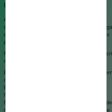
Eis no que acreditamos:
A boa tecnologia nasce de boas pessoas a
desenvolver trabalho com propósito, num luga
onde se sentem valorizadas, apoiadas e livres
para serem quem são.
Porque quando as pessoas se sentem bem, cr
melhor.
É por isso que investimos na tua aprendizage
crescimento.
É por isso que valorizamos o equilíbrio, a
flexibilidade e o bem-estar.
É por isso que promovemos a sustentabilidade
nos preocupamos com as comunidades onde