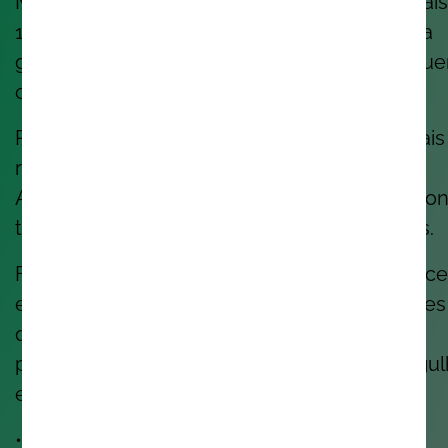
Mas somos também uma comunidade de mais
1.300 pessoas, em 8 países, que se preocupa
genuinamente com aquilo que cria, e com qu
cria.
Pessoas que trabalham com a tecnologia mais
recente, de IA, Cloud & Security a DevOps,
Application Development e Enterprise Solution
transformando negócios e melhorando vidas.
Fomos reconhecidos como #1 Best Workplace
em Portugal. Ficamos muito felizes. Mas sabes
que ainda é melhor? Saber que as nossas
pessoas dizem, com convicção, que têm orgu
em trabalhar aqui.
• • •