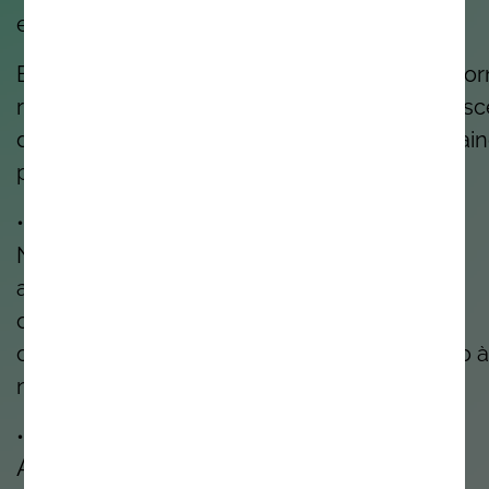
estamos presentes.
E sim, incentivamos-te a sonhar até que se to
realidade. Porque as melhores inovações nas
de quem tem a coragem de imaginar o que ai
pode ser.
• • •
Não somos perfeitos. Estamos sempre a
aprender. Mas todos os dias temos o
compromisso de fazer melhor, pelos nossos
clientes, pelos nossos colegas e pelo mundo à
nossa volta.
• • •
A Noesis é o lugar certo para ti?